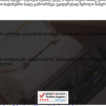
ადისებრი ბადე გამოირჩევა უკიდურესად წვრილი ნახვრეტე
თვის, გთხოვთ, დაგვიტოვოთ თქვენი ელ.ფოსტა და ჩვენ 24 ს
, სიანტაის გზა, იუჰუას რაიონი, შიჯიაჟუანგის ქალაქი, ჰებეი
ჩათვლით