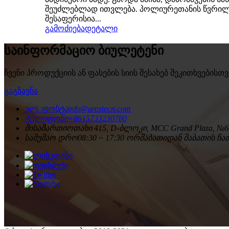
შეუძლებლად ითვლება. პოლიურეთანის წვრილი ბ
შესაფერისია...
გამოძიება
დეტალი
საინფორმაციო ბიულეტენი
ჩვენი პროდუქციის ან ფასების სიის შესახებ შეკითხვების
გაგზავნა
ელ. ფოსტა
info@arextecn.com
ტელეფონი
+8615733230780
მისამართი
ოთახი 415, D-ბლოკი, MCC Grand Plaza, №66
სამუშაო დრო
08:30 ~ 17:30 ორშაბათიდან შაბათის 