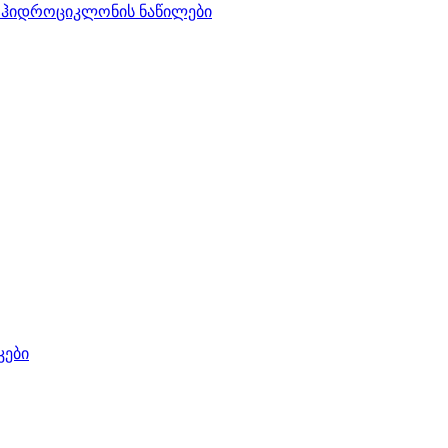
ს ჰიდროციკლონის ნაწილები
კები