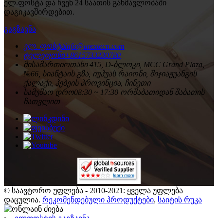
ელ.ფოსტა და ჩვენ 24 საათის განმავლობაში
დაგიკავშირდებით.
გაგზავნა
ელ. ფოსტა
info@arextecn.com
ტელეფონი
+8615733230780
მისამართი
ოთახი 415, D-ბლოკი, MCC Grand Plaza,
№66, სიანტაის გზა, იუჰუას რაიონი, შიჯიაჟუანგის
ქალაქი, ჰებეის პროვინცია, ჩინეთი
სამუშაო დრო
08:30 ~ 17:30 ორშაბათიდან შაბათის
ჩათვლით
© საავტორო უფლება - 2010-2021: ყველა უფლება
დაცულია.
რეკომენდებული პროდუქტები
,
საიტის რუკა