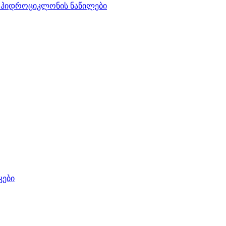
ს ჰიდროციკლონის ნაწილები
კები