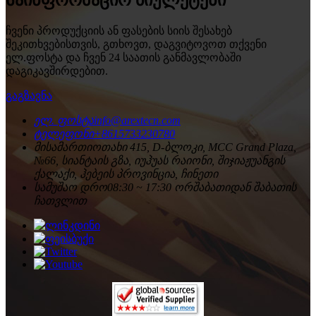
ჩვენი პროდუქციის ან ფასების სიის შესახებ
შეკითხვებისთვის, გთხოვთ, დაგვიტოვოთ თქვენი
ელ.ფოსტა და ჩვენ 24 საათის განმავლობაში
დაგიკავშირდებით.
გაგზავნა
ელ. ფოსტა
info@arextecn.com
ტელეფონი
+8615733230780
მისამართი
ოთახი 415, D-ბლოკი, MCC Grand Plaza,
№66, სიანტაის გზა, იუჰუას რაიონი, შიჯიაჟუანგის
ქალაქი, ჰებეის პროვინცია, ჩინეთი
სამუშაო დრო
08:30 ~ 17:30 ორშაბათიდან შაბათის
ჩათვლით